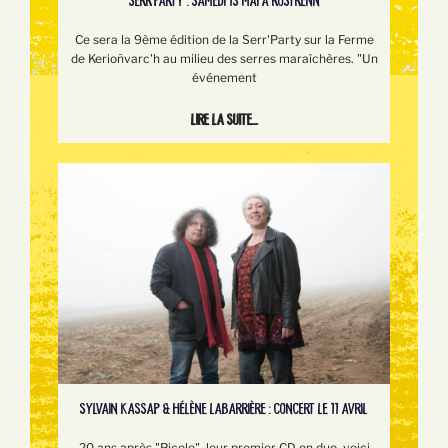
SERR’PARTY : SAMEDI 13 MAI À ROSTRENN
Ce sera la 9ème édition de la Serr'Party sur la Ferme
de Kerioñvarc'h au milieu des serres maraîchères. "Un
événement
Lire la suite...
SYLVAIN KASSAP & HÉLÈNE LABARRIÈRE : CONCERT LE 11 AVRIL
20 ans après "Picolo", leur premier CD en duo, voici