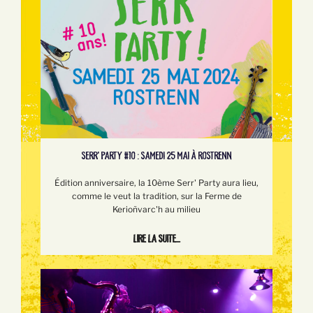
SERR’ PARTY #10 : SAMEDI 25 MAI À ROSTRENN
Édition anniversaire, la 10ème Serr' Party aura lieu,
comme le veut la tradition, sur la Ferme de
Kerioñvarc'h au milieu
Lire la suite...