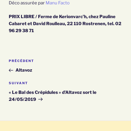
Déco assurée par
Manu Facto
PRIX LIBRE / Ferme de Kerionvarc’h, chez Pauline
Cabaret et David Roulleau, 22 110 Rostrenen, tel. 02
96 29 38 71
Article
PRÉCÉDENT
NAVIGATION
précédent
Altavoz
DE
Article
SUIVANT
suivant
L’ARTICLE
« Le Bal des Crépidules » d’Altavoz sort le
24/05/2019