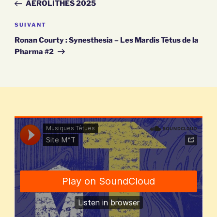
NAVIGATION
précédent
AÉROLITHES 2025
DE
Article
SUIVANT
suivant
L’ARTICLE
Ronan Courty : Synesthesia – Les Mardis Têtus de la
Pharma #2