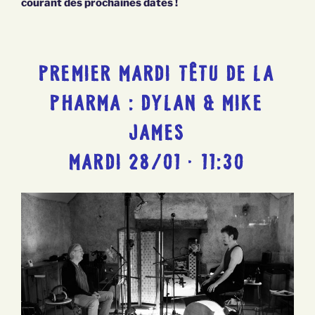
courant des prochaines dates !
PREMIER MARDI TÊTU DE LA
PHARMA : DYLAN & MIKE
JAMES
MARDI 28/01 · 11:30