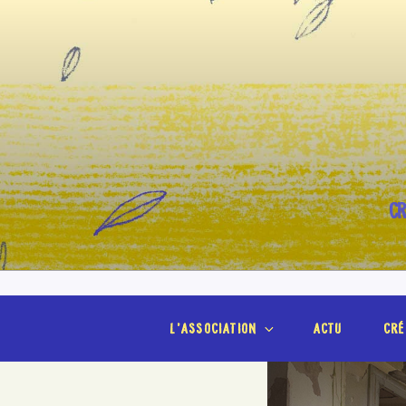
Aller
au
contenu
principal
CR
l’association
actu
cré