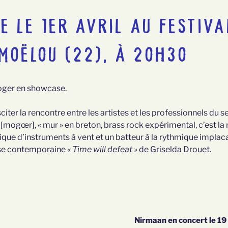
 LE 1ER AVRIL AU FESTIVA
MOËLOU (22), À 20H30
 Moger en showcase.
sciter la rencontre entre les artistes et les professionnels d
mogœr], « mur » en breton, brass rock expérimental, c’est la 
ique d’instruments à vent et un batteur à la rythmique implaca
ise contemporaine
« Time will defeat »
de Griselda Drouet.
Nirmaan en concert le 19 