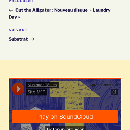
Article
PRÉCÉDENT
NAVIGATION
précédent
Cut the Alligator : Nouveau disque » Laundry
Day »
DE
Article
SUIVANT
L’ARTICLE
suivant
Substrat