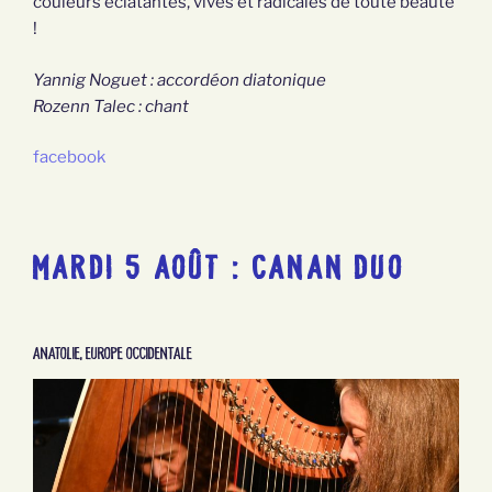
couleurs éclatantes, vives et radicales de toute beauté
!
Yannig Noguet : accordéon diatonique
Rozenn Talec : chant
facebook
MARDI 5 AOÛT : CANAN DUO
Anatolie, Europe occidentale