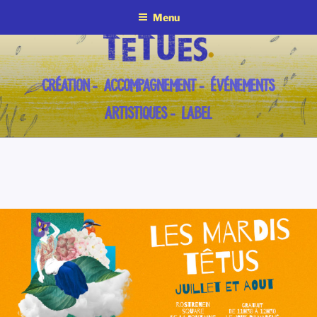
Aller
Menu
au
contenu
principal
CRÉATION – ACCOMPAGNEMENT – ÉVÉNEMENTS
ARTISTIQUES – LABEL