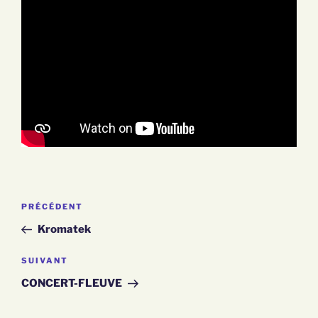
Article
PRÉCÉDENT
NAVIGATION
précédent
Kromatek
DE
Article
SUIVANT
suivant
L’ARTICLE
CONCERT-FLEUVE