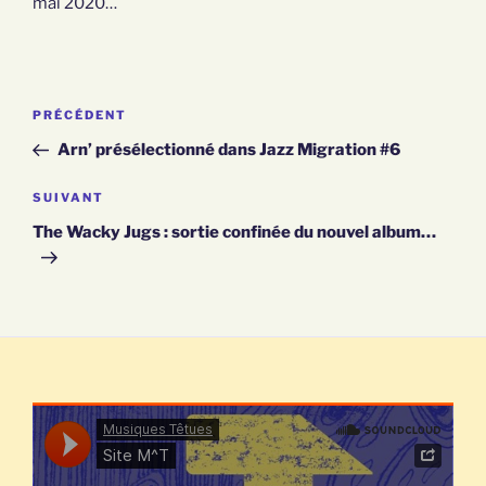
mai 2020…
Article
PRÉCÉDENT
NAVIGATION
précédent
Arn’ présélectionné dans Jazz Migration #6
DE
Article
SUIVANT
suivant
L’ARTICLE
The Wacky Jugs : sortie confinée du nouvel album…