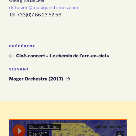
Georgina Becker
diffusion@musiquestetues.com
Tél. +33(0)7.66.23.52.56
Article
PRÉCÉDENT
NAVIGATION
précédent
Ciné-concert « Le chemin de l’arc-en-ciel »
DE
Article
SUIVANT
suivant
L’ARTICLE
Moger Orchestra (2017)