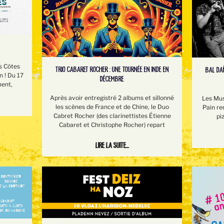
s Côtes
TRIO CABARET ROCHER : UNE TOURNÉE EN INDE EN
BAL DAÑ
n ! Du 17
DÉCEMBRE
ment,
Après avoir entregistré 2 albums et sillonné
Les Mus
les scènes de France et de Chine, le Duo
Pain re
Cabret Rocher (des clarinettistes Étienne
pi
Cabaret et Christophe Rocher) repart
Lire la suite...