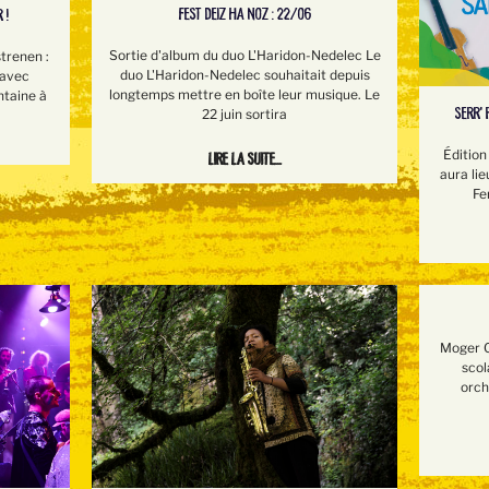
FEST DEIZ HA NOZ : 22/06
 !
Sortie d'album du duo L'Haridon-Nedelec Le
trenen :
duo L'Haridon-Nedelec souhaitait depuis
 avec
longtemps mettre en boîte leur musique. Le
ntaine à
SERR’ 
22 juin sortira
Édition
Lire la suite...
aura lie
Fe
Moger O
scol
orch