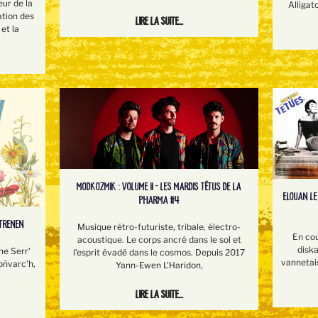
eur de la
Alligat
ation des
Lire la suite...
et la
MODKOZMIK : VOLUME II - LES MARDIS TÊTUS DE LA
ELOUAN LE
PHARMA #4
STRENEN
Musique rétro-futuriste, tribale, électro-
En co
acoustique. Le corps ancré dans le sol et
disk
me Serr'
l’esprit évadé dans le cosmos. Depuis 2017
vannetai
oñvarc'h,
Yann-Ewen L'Haridon,
Lire la suite...