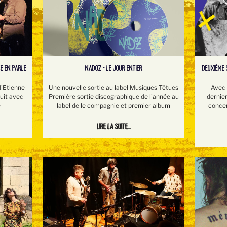
NADOZ - LE JOUR ENTIER
DEUXIÈME 
E EN PARLE
Une nouvelle sortie au label Musiques Têtues
Avec 
d'Etienne
Première sortie discographique de l'année au
dernie
suit avec
label de le compagnie et premier album
concer
e
Lire la suite...