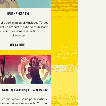
MÉMÉ K7 - KBA #10
elle sortie au label Musiques Têtues
st un orchestre hybride réunissant
usicien·nes sous la direction du
violoniste
Lire la suite...
LLIGATOR : NOUVEAU DISQUE " LAUNDRY DAY"
 premier album salué par la critique
eurs centaines de concerts, Cut the