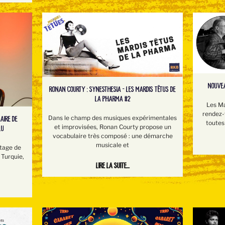
NOUVEA
RONAN COURTY : SYNESTHESIA - LES MARDIS TÊTUS DE
LA PHARMA #2
Les Ma
rendez-v
Dans le champ des musiques expérimentales
AIRE DE
toutes 
et improvisées, Ronan Courty propose un
LU
vocabulaire très composé : une démarche
musicale et
stage de
 Turquie,
Lire la suite...