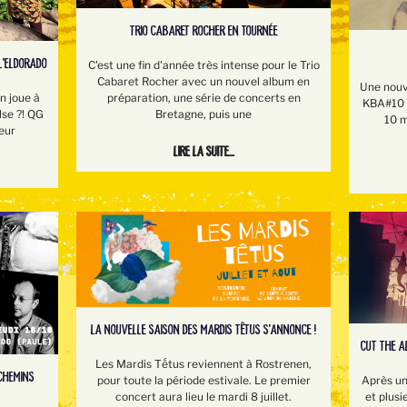
TRIO CABARET ROCHER EN TOURNÉE
L'ELDORADO
C'est une fin d'année très intense pour le Trio
Cabaret Rocher avec un nouvel album en
Une nouv
préparation, une série de concerts en
 joue à
KBA#10 e
Bretagne, puis une
lse ?! QG
10 m
eur
Lire la suite...
LA NOUVELLE SAISON DES MARDIS TÊTUS S'ANNONCE !
CUT THE A
Les Mardis Tếtus reviennent à Rostrenen,
 CHEMINS
pour toute la période estivale. Le premier
Après un
concert aura lieu le mardi 8 juillet.
et plusi