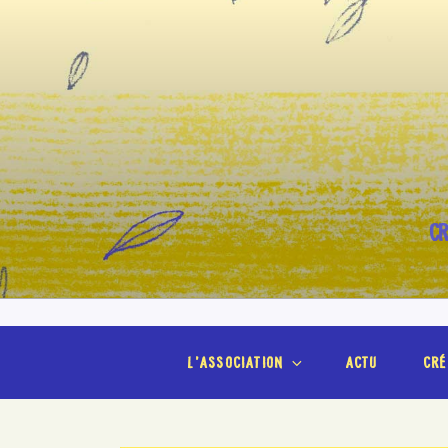
Aller
au
contenu
principal
CR
l’association
actu
cré