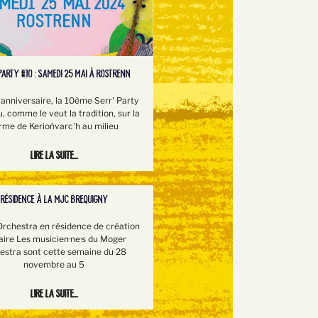
PARTY #10 : SAMEDI 25 MAI À ROSTRENN
 anniversaire, la 10ème Serr' Party
u, comme le veut la tradition, sur la
rme de Kerioñvarc'h au milieu
Lire la suite...
RÉSIDENCE À LA MJC BREQUIGNY
rchestra en résidence de création
aire Les musicien·ne·s du Moger
estra sont cette semaine du 28
novembre au 5
Lire la suite...