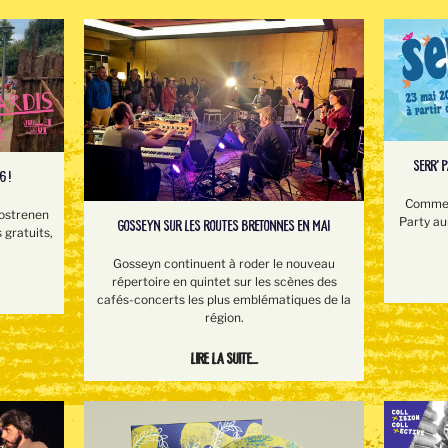
SERR’ 
6 !
Comme l
Rostrenen
Party au
GOSSEYN SUR LES ROUTES BRETONNES EN MAI
 gratuits,
Gosseyn continuent à roder le nouveau
répertoire en quintet sur les scènes des
cafés-concerts les plus emblématiques de la
région.
Lire la suite...