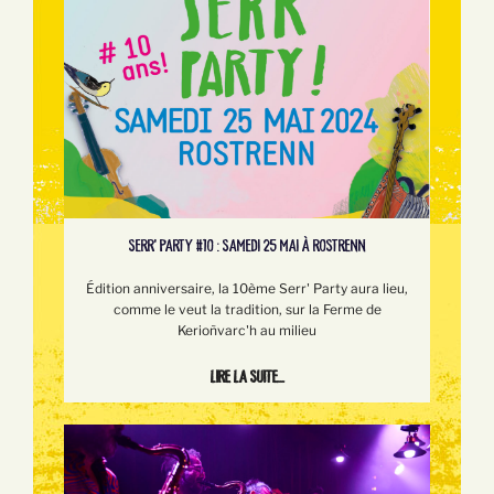
SERR’ PARTY #10 : SAMEDI 25 MAI À ROSTRENN
Édition anniversaire, la 10ème Serr' Party aura lieu,
comme le veut la tradition, sur la Ferme de
Kerioñvarc'h au milieu
Lire la suite...