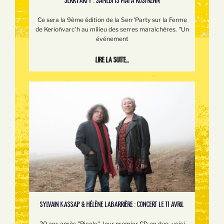
SERR’PARTY : SAMEDI 13 MAI À ROSTRENN
Ce sera la 9ème édition de la Serr'Party sur la Ferme
de Kerioñvarc'h au milieu des serres maraîchères. "Un
événement
Lire la suite...
SYLVAIN KASSAP & HÉLÈNE LABARRIÈRE : CONCERT LE 11 AVRIL
20 ans après "Picolo", leur premier CD en duo, voici