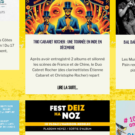
s Côtes
TRIO CABARET ROCHER : UNE TOURNÉE EN INDE EN
BAL DAÑ
n ! Du 17
DÉCEMBRE
ment,
Après avoir entregistré 2 albums et sillonné
Les Mus
les scènes de France et de Chine, le Duo
Pain re
Cabret Rocher (des clarinettistes Étienne
pi
Cabaret et Christophe Rocher) repart
Lire la suite...