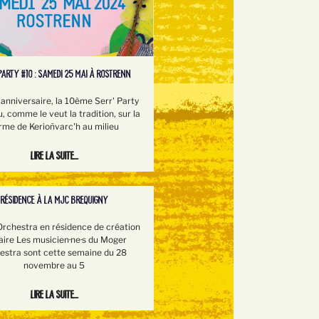
PARTY #10 : SAMEDI 25 MAI À ROSTRENN
 anniversaire, la 10ème Serr' Party
u, comme le veut la tradition, sur la
rme de Kerioñvarc'h au milieu
Lire la suite...
RÉSIDENCE À LA MJC BREQUIGNY
rchestra en résidence de création
aire Les musicien·ne·s du Moger
estra sont cette semaine du 28
novembre au 5
Lire la suite...