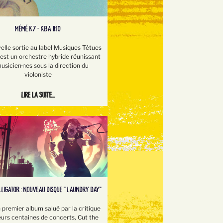
MÉMÉ K7 - KBA #10
elle sortie au label Musiques Têtues
st un orchestre hybride réunissant
usicien·nes sous la direction du
violoniste
Lire la suite...
LLIGATOR : NOUVEAU DISQUE " LAUNDRY DAY"
 premier album salué par la critique
eurs centaines de concerts, Cut the