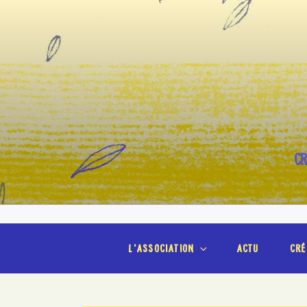
Aller
au
contenu
principal
CR
l’association
actu
cré