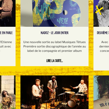
NADOZ - LE JOUR ENTIER
DEUXIÈME 
E EN PARLE
Une nouvelle sortie au label Musiques Têtues
Avec 
d'Etienne
Première sortie discographique de l'année au
dernie
suit avec
label de le compagnie et premier album
concer
e
Lire la suite...