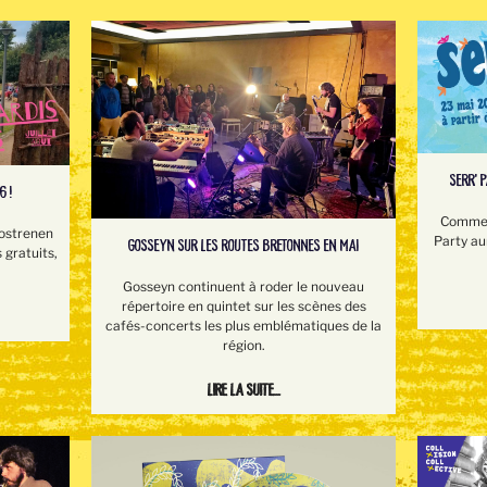
SERR’ 
6 !
Comme l
Rostrenen
Party au
GOSSEYN SUR LES ROUTES BRETONNES EN MAI
 gratuits,
Gosseyn continuent à roder le nouveau
répertoire en quintet sur les scènes des
cafés-concerts les plus emblématiques de la
région.
Lire la suite...