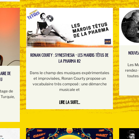
NOUVEA
RONAN COURTY : SYNESTHESIA - LES MARDIS TÊTUS DE
LA PHARMA #2
Les Ma
rendez-v
Dans le champ des musiques expérimentales
AIRE DE
toutes 
et improvisées, Ronan Courty propose un
LU
vocabulaire très composé : une démarche
musicale et
stage de
 Turquie,
Lire la suite...