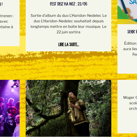
FEST DEIZ HA NOZ : 22/06
 !
Sortie d'album du duo L'Haridon-Nedelec Le
trenen :
duo L'Haridon-Nedelec souhaitait depuis
 avec
longtemps mettre en boîte leur musique. Le
ntaine à
SERR’ 
22 juin sortira
Édition
Lire la suite...
aura lie
Fe
Moger O
scol
orch