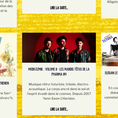
eur de la
Alligat
ation des
Lire la suite...
et la
MODKOZMIK : VOLUME II - LES MARDIS TÊTUS DE LA
ELOUAN LE
PHARMA #4
STRENEN
Musique rétro-futuriste, tribale, électro-
En co
acoustique. Le corps ancré dans le sol et
disk
me Serr'
l’esprit évadé dans le cosmos. Depuis 2017
vannetai
oñvarc'h,
Yann-Ewen L'Haridon,
Lire la suite...