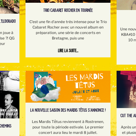
TRIO CABARET ROCHER EN TOURNÉE
L'ELDORADO
C'est une fin d'année très intense pour le Trio
Cabaret Rocher avec un nouvel album en
Une nouv
préparation, une série de concerts en
 joue à
KBA#10 e
Bretagne, puis une
lse ?! QG
10 m
eur
Lire la suite...
LA NOUVELLE SAISON DES MARDIS TÊTUS S'ANNONCE !
CUT THE A
Les Mardis Tếtus reviennent à Rostrenen,
 CHEMINS
pour toute la période estivale. Le premier
Après un
concert aura lieu le mardi 8 juillet.
et plusi