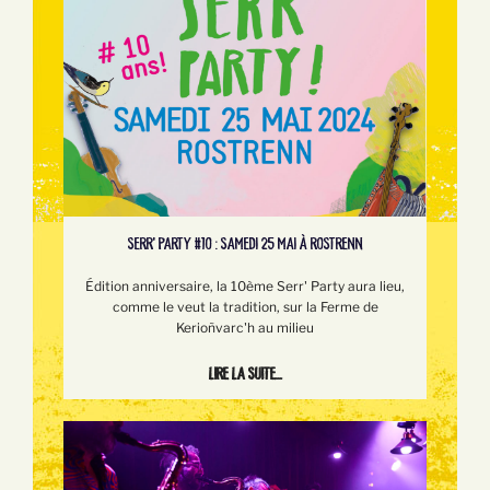
SERR’ PARTY #10 : SAMEDI 25 MAI À ROSTRENN
Édition anniversaire, la 10ème Serr' Party aura lieu,
comme le veut la tradition, sur la Ferme de
Kerioñvarc'h au milieu
Lire la suite...