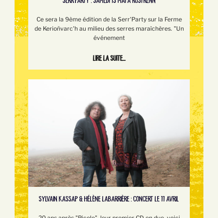
SERR’PARTY : SAMEDI 13 MAI À ROSTRENN
Ce sera la 9ème édition de la Serr'Party sur la Ferme
de Kerioñvarc'h au milieu des serres maraîchères. "Un
événement
Lire la suite...
SYLVAIN KASSAP & HÉLÈNE LABARRIÈRE : CONCERT LE 11 AVRIL
20 ans après "Picolo", leur premier CD en duo, voici