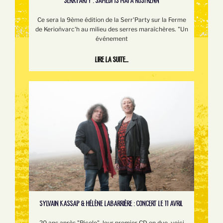
SERR’PARTY : SAMEDI 13 MAI À ROSTRENN
Ce sera la 9ème édition de la Serr'Party sur la Ferme
de Kerioñvarc'h au milieu des serres maraîchères. "Un
événement
Lire la suite...
SYLVAIN KASSAP & HÉLÈNE LABARRIÈRE : CONCERT LE 11 AVRIL
20 ans après "Picolo", leur premier CD en duo, voici