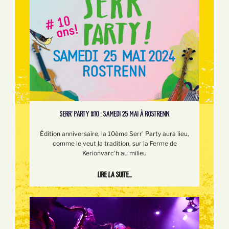
SERR’ PARTY #10 : SAMEDI 25 MAI À ROSTRENN
Édition anniversaire, la 10ème Serr' Party aura lieu,
comme le veut la tradition, sur la Ferme de
Kerioñvarc'h au milieu
Lire la suite...