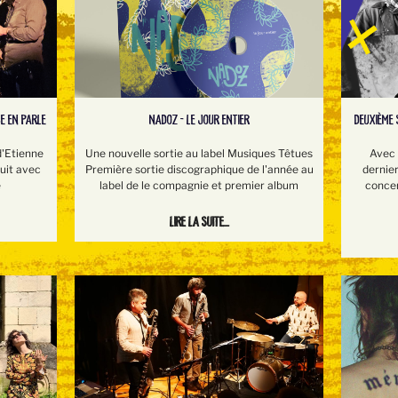
NADOZ - LE JOUR ENTIER
DEUXIÈME 
E EN PARLE
Une nouvelle sortie au label Musiques Têtues
Avec 
d'Etienne
Première sortie discographique de l'année au
dernie
suit avec
label de le compagnie et premier album
concer
e
Lire la suite...