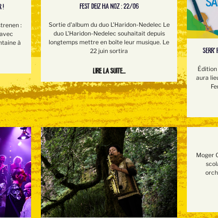
FEST DEIZ HA NOZ : 22/06
 !
Sortie d'album du duo L'Haridon-Nedelec Le
trenen :
duo L'Haridon-Nedelec souhaitait depuis
 avec
longtemps mettre en boîte leur musique. Le
ntaine à
SERR’ 
22 juin sortira
Édition
Lire la suite...
aura lie
Fe
Moger O
scol
orch