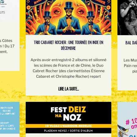
s Côtes
TRIO CABARET ROCHER : UNE TOURNÉE EN INDE EN
BAL DAÑ
n ! Du 17
DÉCEMBRE
ment,
Après avoir entregistré 2 albums et sillonné
Les Mus
les scènes de France et de Chine, le Duo
Pain re
Cabret Rocher (des clarinettistes Étienne
pi
Cabaret et Christophe Rocher) repart
Lire la suite...