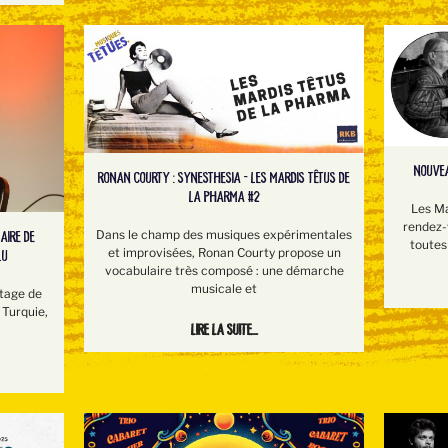
NOUVEA
RONAN COURTY : SYNESTHESIA - LES MARDIS TÊTUS DE
LA PHARMA #2
Les Ma
rendez-v
Dans le champ des musiques expérimentales
AIRE DE
toutes 
et improvisées, Ronan Courty propose un
LU
vocabulaire très composé : une démarche
musicale et
stage de
 Turquie,
Lire la suite...