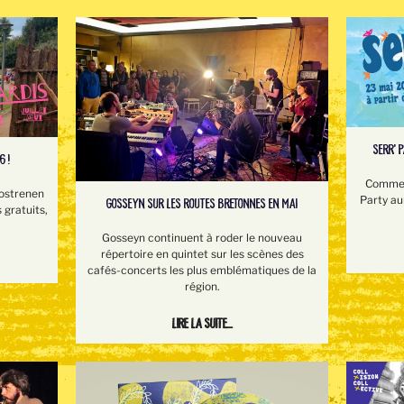
SERR’ 
6 !
Comme l
Rostrenen
Party au
GOSSEYN SUR LES ROUTES BRETONNES EN MAI
 gratuits,
Gosseyn continuent à roder le nouveau
répertoire en quintet sur les scènes des
cafés-concerts les plus emblématiques de la
région.
Lire la suite...