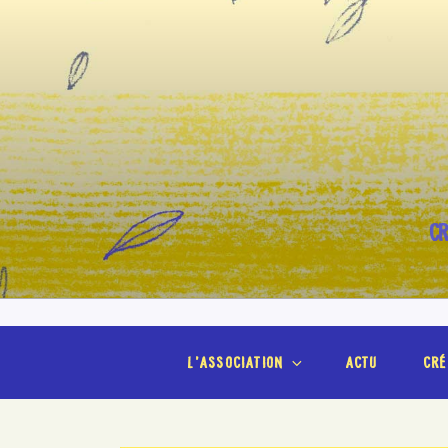
Aller
au
contenu
principal
CR
l’association
actu
cré