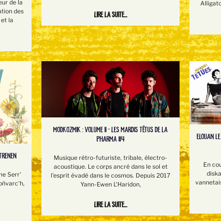
eur de la
Alligat
ation des
Lire la suite...
et la
MODKOZMIK : VOLUME II - LES MARDIS TÊTUS DE LA
ELOUAN LE
PHARMA #4
STRENEN
Musique rétro-futuriste, tribale, électro-
En co
acoustique. Le corps ancré dans le sol et
disk
me Serr'
l’esprit évadé dans le cosmos. Depuis 2017
vannetai
oñvarc'h,
Yann-Ewen L'Haridon,
Lire la suite...