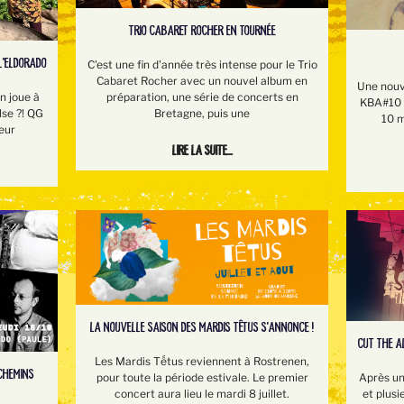
TRIO CABARET ROCHER EN TOURNÉE
L'ELDORADO
C'est une fin d'année très intense pour le Trio
Cabaret Rocher avec un nouvel album en
Une nouv
préparation, une série de concerts en
 joue à
KBA#10 e
Bretagne, puis une
lse ?! QG
10 m
eur
Lire la suite...
LA NOUVELLE SAISON DES MARDIS TÊTUS S'ANNONCE !
CUT THE A
Les Mardis Tếtus reviennent à Rostrenen,
 CHEMINS
pour toute la période estivale. Le premier
Après un
concert aura lieu le mardi 8 juillet.
et plusi