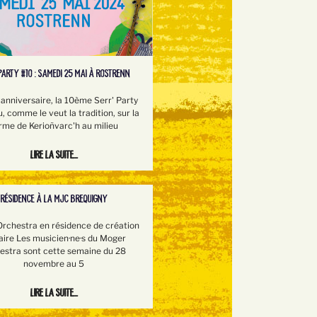
PARTY #10 : SAMEDI 25 MAI À ROSTRENN
 anniversaire, la 10ème Serr' Party
u, comme le veut la tradition, sur la
rme de Kerioñvarc'h au milieu
Lire la suite...
RÉSIDENCE À LA MJC BREQUIGNY
rchestra en résidence de création
aire Les musicien·ne·s du Moger
estra sont cette semaine du 28
novembre au 5
Lire la suite...