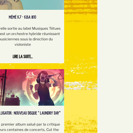
MÉMÉ K7 - KBA #10
elle sortie au label Musiques Têtues
st un orchestre hybride réunissant
usicien·nes sous la direction du
violoniste
Lire la suite...
LLIGATOR : NOUVEAU DISQUE " LAUNDRY DAY"
 premier album salué par la critique
eurs centaines de concerts, Cut the