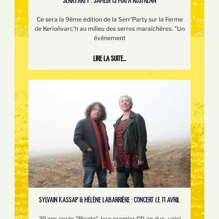
SERR’PARTY : SAMEDI 13 MAI À ROSTRENN
Ce sera la 9ème édition de la Serr'Party sur la Ferme
de Kerioñvarc'h au milieu des serres maraîchères. "Un
événement
Lire la suite...
SYLVAIN KASSAP & HÉLÈNE LABARRIÈRE : CONCERT LE 11 AVRIL
20 ans après "Picolo", leur premier CD en duo, voici