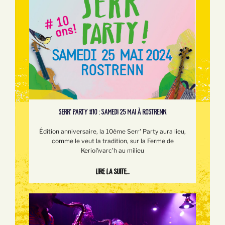
SERR’ PARTY #10 : SAMEDI 25 MAI À ROSTRENN
Édition anniversaire, la 10ème Serr' Party aura lieu,
comme le veut la tradition, sur la Ferme de
Kerioñvarc'h au milieu
Lire la suite...