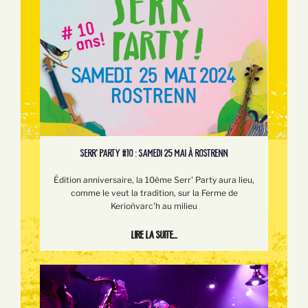
SERR’ PARTY #10 : SAMEDI 25 MAI À ROSTRENN
Édition anniversaire, la 10ème Serr' Party aura lieu,
comme le veut la tradition, sur la Ferme de
Kerioñvarc'h au milieu
Lire la suite...