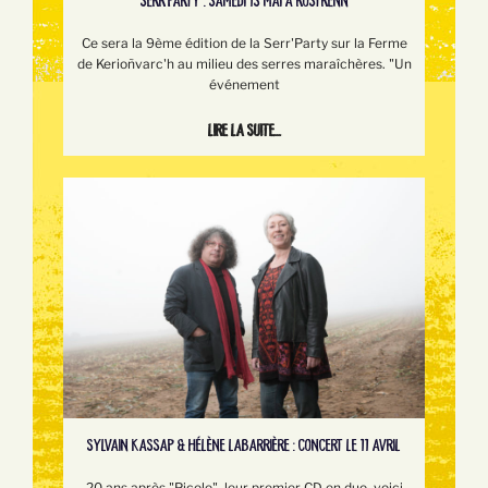
SERR’PARTY : SAMEDI 13 MAI À ROSTRENN
Ce sera la 9ème édition de la Serr'Party sur la Ferme
de Kerioñvarc'h au milieu des serres maraîchères. "Un
événement
Lire la suite...
SYLVAIN KASSAP & HÉLÈNE LABARRIÈRE : CONCERT LE 11 AVRIL
20 ans après "Picolo", leur premier CD en duo, voici