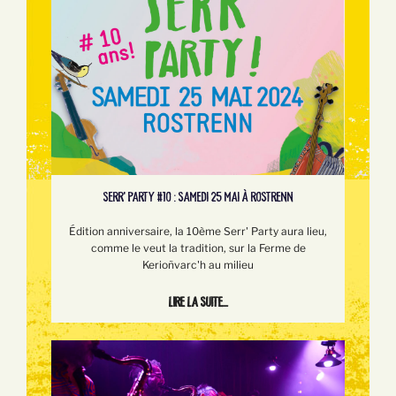
SERR’ PARTY #10 : SAMEDI 25 MAI À ROSTRENN
Édition anniversaire, la 10ème Serr' Party aura lieu,
comme le veut la tradition, sur la Ferme de
Kerioñvarc'h au milieu
Lire la suite...