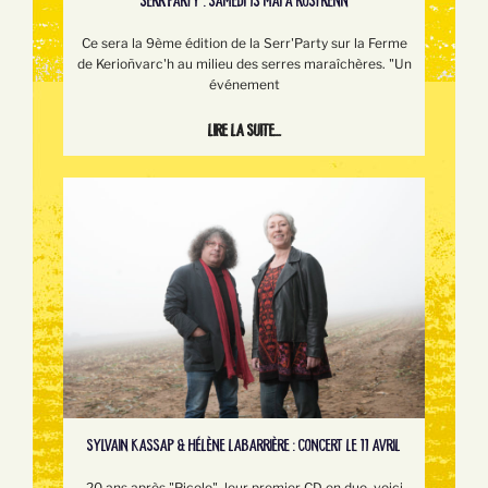
SERR’PARTY : SAMEDI 13 MAI À ROSTRENN
Ce sera la 9ème édition de la Serr'Party sur la Ferme
de Kerioñvarc'h au milieu des serres maraîchères. "Un
événement
Lire la suite...
SYLVAIN KASSAP & HÉLÈNE LABARRIÈRE : CONCERT LE 11 AVRIL
20 ans après "Picolo", leur premier CD en duo, voici