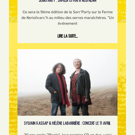
SERR’PARTY : SAMEDI 13 MAI À ROSTRENN
Ce sera la 9ème édition de la Serr'Party sur la Ferme
de Kerioñvarc'h au milieu des serres maraîchères. "Un
événement
Lire la suite...
SYLVAIN KASSAP & HÉLÈNE LABARRIÈRE : CONCERT LE 11 AVRIL
20 ans après "Picolo", leur premier CD en duo, voici