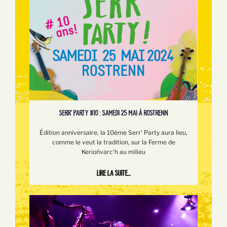
SERR’ PARTY #10 : SAMEDI 25 MAI À ROSTRENN
Édition anniversaire, la 10ème Serr' Party aura lieu,
comme le veut la tradition, sur la Ferme de
Kerioñvarc'h au milieu
Lire la suite...