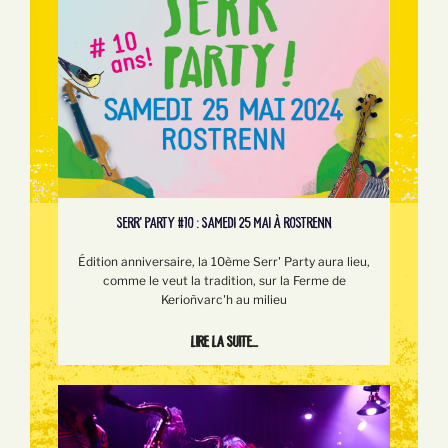
SERR’ PARTY #10 : SAMEDI 25 MAI À ROSTRENN
Édition anniversaire, la 10ème Serr' Party aura lieu,
comme le veut la tradition, sur la Ferme de
Kerioñvarc'h au milieu
Lire la suite...