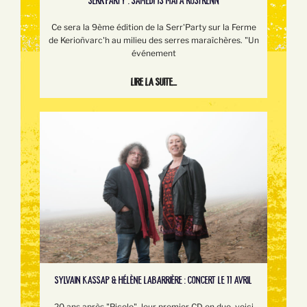
SERR’PARTY : SAMEDI 13 MAI À ROSTRENN
Ce sera la 9ème édition de la Serr'Party sur la Ferme
de Kerioñvarc'h au milieu des serres maraîchères. "Un
événement
Lire la suite...
SYLVAIN KASSAP & HÉLÈNE LABARRIÈRE : CONCERT LE 11 AVRIL
20 ans après "Picolo", leur premier CD en duo, voici