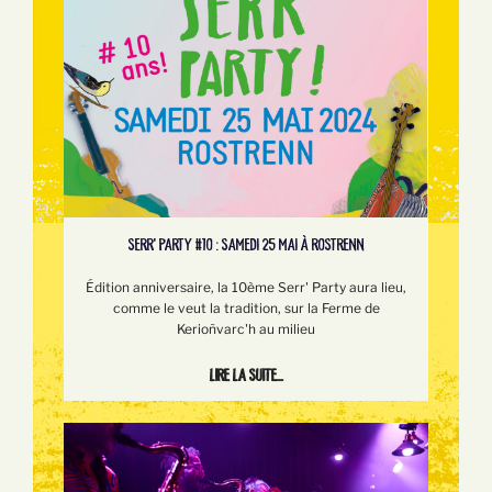
SERR’ PARTY #10 : SAMEDI 25 MAI À ROSTRENN
Édition anniversaire, la 10ème Serr' Party aura lieu,
comme le veut la tradition, sur la Ferme de
Kerioñvarc'h au milieu
Lire la suite...