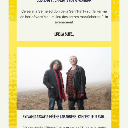
SERR’PARTY : SAMEDI 13 MAI À ROSTRENN
Ce sera la 9ème édition de la Serr'Party sur la Ferme
de Kerioñvarc'h au milieu des serres maraîchères. "Un
événement
Lire la suite...
SYLVAIN KASSAP & HÉLÈNE LABARRIÈRE : CONCERT LE 11 AVRIL
20 ans après "Picolo", leur premier CD en duo, voici