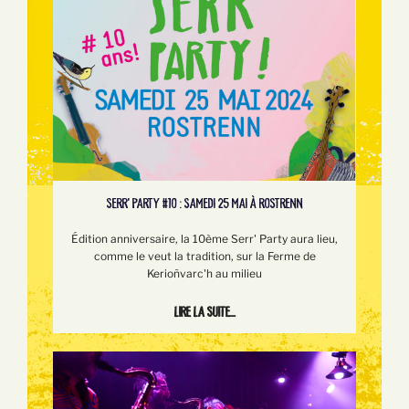
SERR’ PARTY #10 : SAMEDI 25 MAI À ROSTRENN
Édition anniversaire, la 10ème Serr' Party aura lieu,
comme le veut la tradition, sur la Ferme de
Kerioñvarc'h au milieu
Lire la suite...