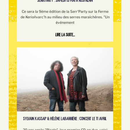
SERR’PARTY : SAMEDI 13 MAI À ROSTRENN
Ce sera la 9ème édition de la Serr'Party sur la Ferme
de Kerioñvarc'h au milieu des serres maraîchères. "Un
événement
Lire la suite...
SYLVAIN KASSAP & HÉLÈNE LABARRIÈRE : CONCERT LE 11 AVRIL
20 ans après "Picolo", leur premier CD en duo, voici