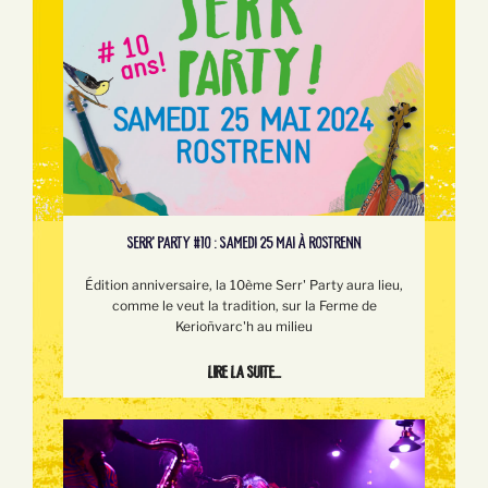
SERR’ PARTY #10 : SAMEDI 25 MAI À ROSTRENN
Édition anniversaire, la 10ème Serr' Party aura lieu,
comme le veut la tradition, sur la Ferme de
Kerioñvarc'h au milieu
Lire la suite...