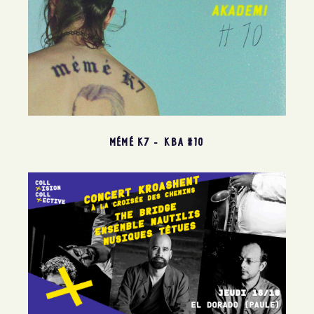
MÉMÉ K7 – KBA #10