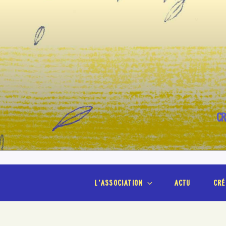
Aller
au
contenu
principal
CR
l’association
actu
cré